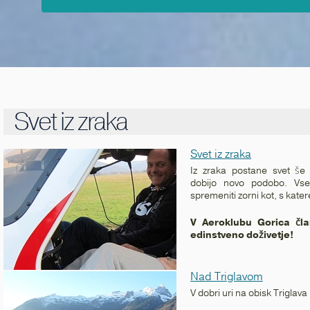
Svet iz zraka
Svet iz zraka
Iz zraka postane svet še z
dobijo novo podobo. Vse
spremeniti zorni kot, s kat
V Aeroklubu Gorica č
edinstveno doživetje!
Nad Triglavom
V dobri uri na obisk Triglava