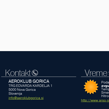
Kontakt
Vreme
AEROKLUB GORICA
Poda
TRG EDVARDA KARDELJA 1
avgu
Temp
5000
Nova Gorica
Smer
Slovenija
Hitro
info@aeroklubgorica.si
http://www.arso.g