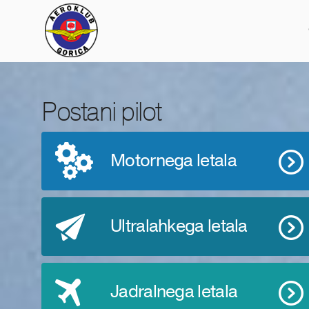
Postani pilot
Motornega letala
Ultralahkega letala
Jadralnega letala